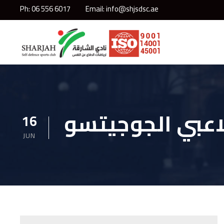
Ph: 06 556 6017
Email: info@shjsdsc.ae
اعبي الجوجيتسو
16
JUN