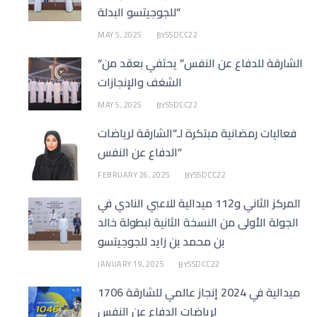
للجوجيتسو البدلة”
MAY 5, 2025
SSDCC22
BY
“الشارقة للدفاع عن النفس” يحتفي بعقد من
الشغف والإنجازات
MAY 5, 2025
SSDCC22
BY
فعاليات رمضانية مبتكرة لـ”الشارقة لرياضات
الدفاع عن النفس”
FEBRUARY 26, 2025
SSDCC22
BY
المركز الثاني و112 ميدالية للاعبي النادي في
الجولة الأولى من النسخة الثانية لبطولة خالد
بن محمد بن زايد للجوجيتسو
JANUARY 19, 2025
SSDCC22
BY
1706 ميدالية في 2024 إنجاز عالمي للشارقة
لرياضات الدفاع عن النفس