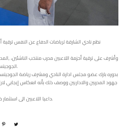
نظم نادي الشارقة لرياضات الدفاع عن النفس ترقية أح
وأشرف على ترقية أحزمة اللاعبين مدرب منتخب الناشئين، ,المد
الجوجيتسو طه عبدالستار، والمدرب ايغور وليام، وعمر كمال، وفيليب سوزا.
بدوره بارك عضو مجلس ادارة النادي ومشرف رياضة الجوجيتسو س
جهود المدربين والاداريين ووصف ذلك بأنه انعكاس إيجابي لار
داعيا اللاعبين الى استثمار ذلك للمساهمة بتحقيق نتائج إيجابية جديدة في البطولات المقبلة.