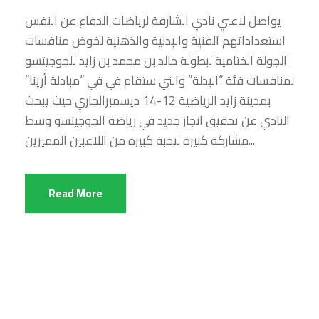
يواصل لاعبي نادي الشارقة لرياضات الدفاع عن النفس
استعداداتهم الفنية والبدنية والذهنية لخوض منافسات
الجولة الختامية لبطولة خالد بن محمد بن زايد للجوجيتسو
لمنافسات فئة “البدلة” والتي ستقام في في “مبادلة أرينا”
بمدينة زايد الرياضية 12-14 ديسمبرالجاري حيث يبحث
النادي عن تحقيق انجاز جديد في رياضة الجوجيتسو وسط
مشاركة كبيرة لنخبة كبيرة من اللاعبين المميزين...
Read More