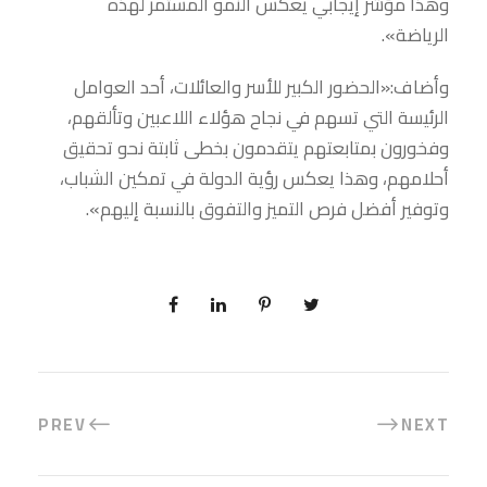
وهذا مؤشر إيجابي يعكس النمو المستمر لهذه
الرياضة».
وأضاف:«الحضور الكبير للأسر والعائلات، أحد العوامل
الرئيسة التي تسهم في نجاح هؤلاء اللاعبين وتألقهم،
وفخورون بمتابعتهم يتقدمون بخطى ثابتة نحو تحقيق
أحلامهم، وهذا يعكس رؤية الدولة في تمكين الشباب،
وتوفير أفضل فرص التميز والتفوق بالنسبة إليهم».
PREV
NEXT