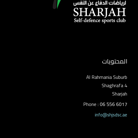
المحتويات
Al Rahmania Suburb
Shaghrafa 4
Sharjah
Phone :
06 556 6017
info@shjsdsc.ae