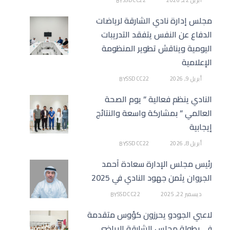
أبريل 22, 2026
SSDCC22
BY
مجلس إدارة نادي الشارقة لرياضات
الدفاع عن النفس يتفقد التدريبات
اليومية ويناقش تطوير المنظومة
الإعلامية
أبريل 9, 2026
SSDCC22
BY
النادي ينظم فعالية ” يوم الصحة
العالمي ” بمشاركة واسعة والنتائج
إيجابية
أبريل 8, 2026
SSDCC22
BY
رئيس مجلس الإدارة سعادة أحمد
الجروان يثمن جهود النادي في 2025
ديسمبر 22, 2025
SSDCC22
BY
لاعبي الجودو يحرزون كؤوس متقدمة
في بطولة مجلس الشارقة الرياضي