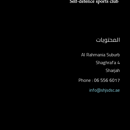
المحتويات
Al Rahmania Suburb
Shaghrafa 4
Sharjah
Phone :
06 556 6017
info@shjsdsc.ae