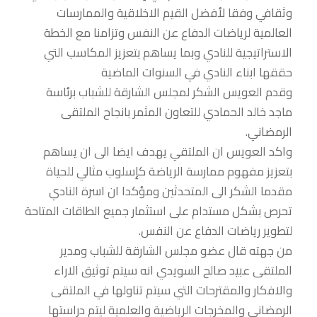
وثقافي وفقا لأفضل القيم الاخلاقية والممارسات
العالمية لرياضات الدفاع عن النفس وتزامنا مع الخطة
الاستراتيجية للنادي وبما يساهم بتعزيز المكاسب التي
حققها ابناء النادي في السنوات الماضية
وقدم العويس الشكر لمجلس الشارقة للشباب برئاسة
ماجد خالد الحمادي للتعاون المثمر بانجاح الملتقى
الرمضاني.
واكد العويس ان الملتقي يهدف ايضا الى ان يساهم
بتعزيز مفهوم ممارسة الرياضة كإسلوب مثالي للحياة
مقدما الشكر الى المتحدثين ومؤكدا ان اسرة النادي
تحرص بشكل مستدام على استثمار جميع الطاقات المتاحة
لتطوير رياضات الدفاع عن النفس.
من جهته قال عضو مجلس الشارقة للشباب ومدير
الملتقى عبيد صالح السويدي انه سيتم توثيق الاراء
والافكار والمقترحات التي سيتم تناولها في الملتقى
الرمضاني والمخرجات الرياضية والعلمية ليتم دراستها