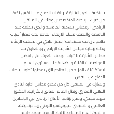
يستضيف نادي الشارقة لرياضات الدفاع عن النفس نخبة
من خبراء الرياضة المتخصصين وذلك في الملتقى
الرياضي الرمضاني بنسخته الخامسة والذي ينظمه عند
التاسعة والنصف مساء الاربعاء القادم تحت شعار “شباب
طامح .. رياضة مستدامة” بمقر النادي في منطقة الرمثاء
وذلك برعاية مجلس الشارقة الرياضي وبالتعاون مع
مجلس الشارقة للشباب، بهدف التعرف على افضل
المواصفات الفنية والذهنية على مستوى العالم
لاستكشاف المزيد من العناصر التي يمكنها تطوير رياضات
الدفاع عن النفس.
ويشارك في الملتقى كل من عضو مجلس ادارة النادي
الاهلي المصري وبطل العالم السابق بالكاراتيه، الدكتور
مهند مجدي، ومدير برنامج الأمان الرياضي في الإتحادين
العالمي والآسيوي للجوجيتسو الاردني زيد جرندوقة،
والامين العام المساعد لاتحاد الجودو محمد جاسم