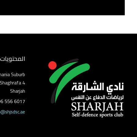
المحتويات
mania Suburb
Shaghrafa 4
Sharjah
06 556 6017
o@shjsdsc.ae