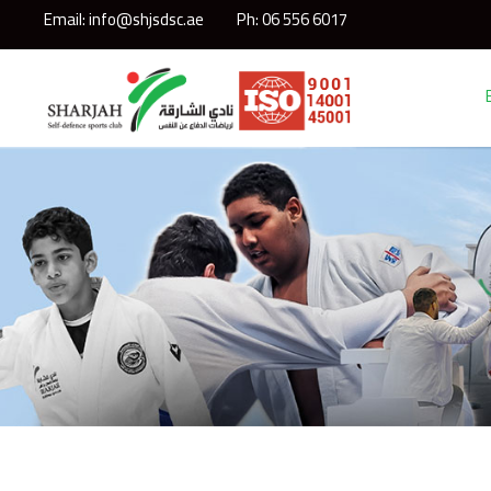
Email: info@shjsdsc.ae
Ph: 06 556 6017