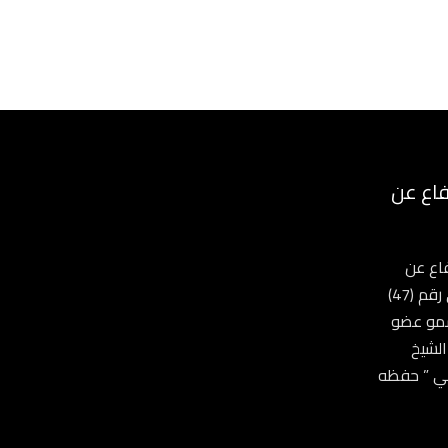
فاع عن
فاع عن
النفس بموجب المرسوم الأميري رقم (47)
السمو عضو
الشيخ
مي ” حفظه