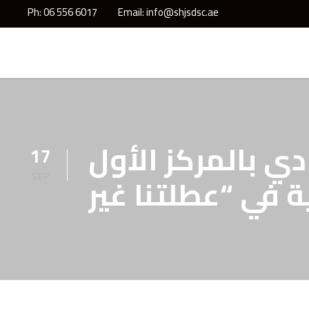
Ph: 06 556 6017
Email: info@shjsdsc.ae
ي بالمركز الأول
17
SEP